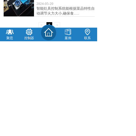
2024-05-20
智能灶具控制系统能根据菜品特性自
动调节火力大小,确保食......
<
1
>
聚思
控制器
案例
联系
地址
广东省中山市南头镇同济西路23号
宏基工业城
二期
8号楼3层
邮箱
3157369256@qq.com
广东聚思微信公众号
长按识别关注
186 6637 5131
微信同号
广东聚思电子有限公司 版权所有
备案号：
粤ICP